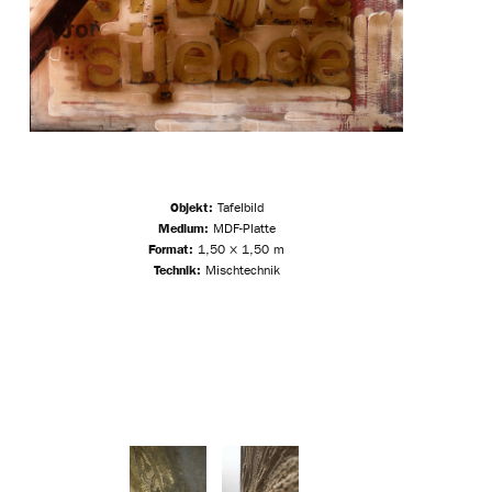
Film
Und mehr
Entwürfe
Freie Arbeiten
Referenzen
Über
Objekt:
Tafelbild
Medium:
MDF-Platte
Format:
1,50 × 1,50 m
Kontakt
Technik:
Mischtechnik
Adresse
Impressum
Datenschutz