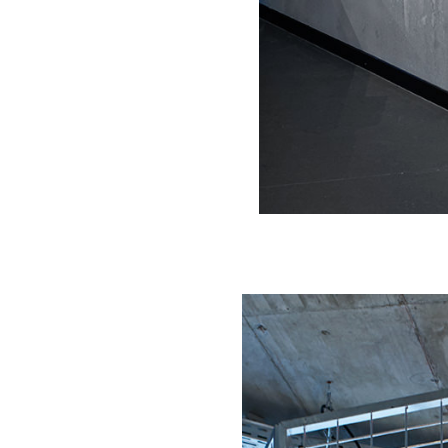
Retail
Gastronomie
Messe
Film
Und mehr
Entwürfe
Freie Arbeiten