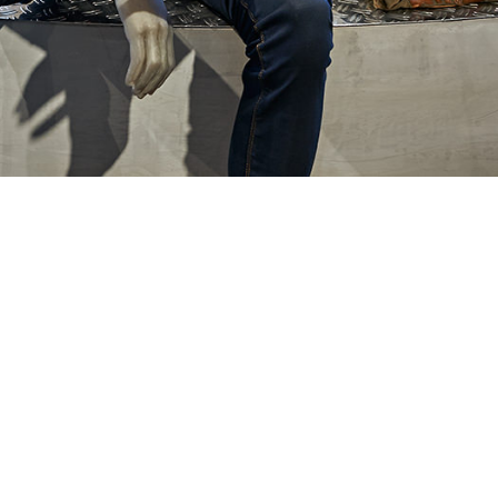
Objekt:
"Tribüne", Präsentationsflächen
Technik:
Sichtbeton-Optik
Architekturbüro:
blocher partners
, Stuttgart
Fotografie:
Joachim Grothus
, Bielefeld