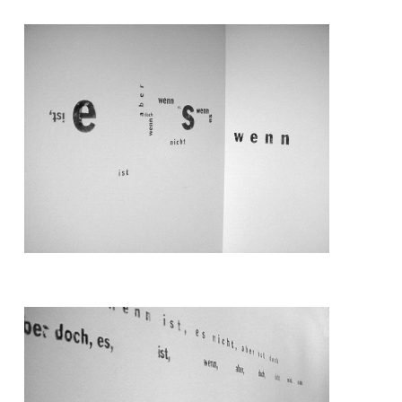
Film
Und mehr
Entwürfe
Freie Arbeiten
Referenzen
Über
Kontakt
Adresse
Impressum
Datenschutz