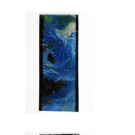
Gastronomie
Messe
Film
Und mehr
Entwürfe
Freie Arbeiten
Referenzen
Über
Kontakt
Adresse
Impressum
Datenschutz